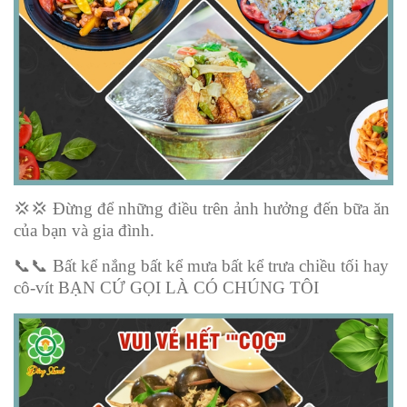
💢💢
Đừng để những điều trên ảnh hưởng đến bữa ăn
của bạn và gia đình.
📞📞
Bất kể nắng bất kể mưa bất kể trưa chiều tối hay
cô-vít BẠN CỨ GỌI LÀ CÓ CHÚNG TÔI