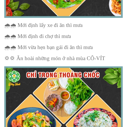
🌧
🌧
️ Mới định lấy xe đi ăn thì mưa
🌧
🌧
️ Mới định đi chợ thì mưa
🌧
🌧
️ Mới vừa hẹn bạn gái đi ăn thì mưa
💢💢
Ăn hoài những món ở nhà mùa CÔ-VÍT