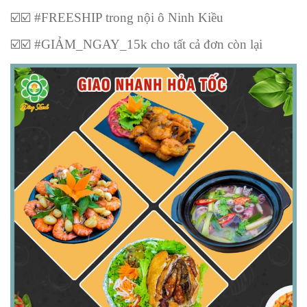
☑
☑
️ #FREESHIP trong nội ô Ninh Kiều
☑
☑
️ #GIẢM_NGAY_15k cho tất cả đơn còn lại