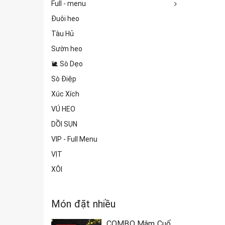
Full - menu
Đuôi heo
Tàu Hủ
Sườn heo
🐌 Sò Dẹo
Sò Điệp
Xúc Xích
VÚ HEO
DỒI SỤN
VIP - Full Menu
VỊT
XÔI
Món đặt nhiều
COMBO Mâm Cuốn Đồng Xanh