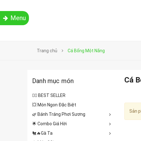
Menu
Trang chủ
Cá Bống Một Nắng
Cá B
Danh mục món
❤️‍🔥 BEST SELLER
💥 Món Ngon Đặc Biệt
Sản p
🌿 Bánh Tráng Phơi Sương
🌟 Combo Giá Hời
🐔🔥Gà Ta