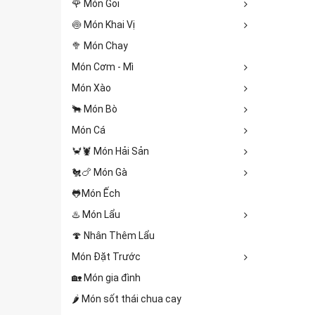
🌹 Món Gỏi
🍥 Món Khai Vị
🥦 Món Chay
Món Cơm - Mì
Món Xào
🐂 Món Bò
Món Cá
🦀🦞 Món Hải Sản
🐔🍗 Món Gà
🐸Món Ếch
♨️ Món Lẩu
🍄 Nhân Thêm Lẩu
Món Đặt Trước
🏡 Món gia đình
🌶️ Món sốt thái chua cay