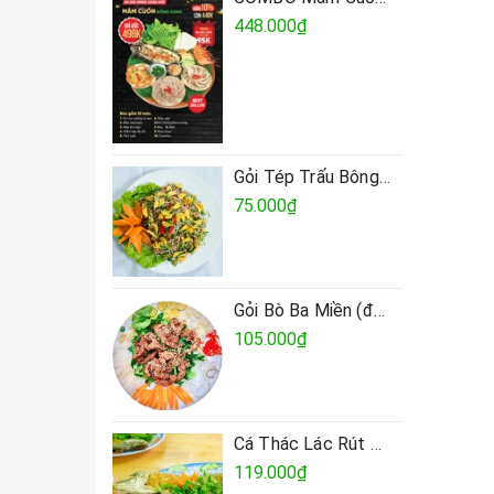
448.000₫
Gỏi Tép Trấu Bông Điên Điển
75.000₫
Gỏi Bò Ba Miền (đặt trước)
105.000₫
Cá Thác Lác Rút Xương Chiên Sả/Chiên giòn
119.000₫