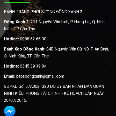
BÁNH TRÁNG PHƠI SƯƠNG ĐỒNG XANH 2
Đồng Xanh 2:
211 Nguyễn Văn Linh, P. Hưng Lợi, Q. Ninh
Kiều, TP. Cần Thơ
Hotline:
0988 62 66 00
Bánh Xèo Đồng Xanh:
84B Nguyễn Văn Cừ ND, P. An Bình,
Q. Ninh Kiều, TP. Cần Thơ
Hotline:
0345 39 39 84
Email:
btpsdongxanh@gmail.com
GDPKD Số: 57A8021320 DO ỦY BAN NHÂN DÂN QUẬN
NINH KIỀU, PHÒNG TÀI CHÍNH - KẾ HOẠCH CẤP NGÀY
20/07/2015.