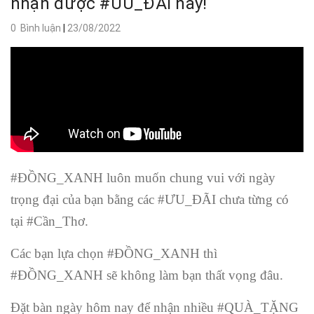
nhận được #ƯU_ĐÃI này!
0 Bình luận
|
23/08/2022
#ĐỒNG_XANH luôn muốn chung vui với ngày
trọng đại của bạn bằng các #ƯU_ĐÃI chưa từng có
tại #Cần_Thơ.
Các bạn lựa chọn #ĐỒNG_XANH thì
#ĐỒNG_XANH sẽ không làm bạn thất vọng đâu.
Đặt bàn ngày hôm nay để nhận nhiều #QUÀ_TẶNG