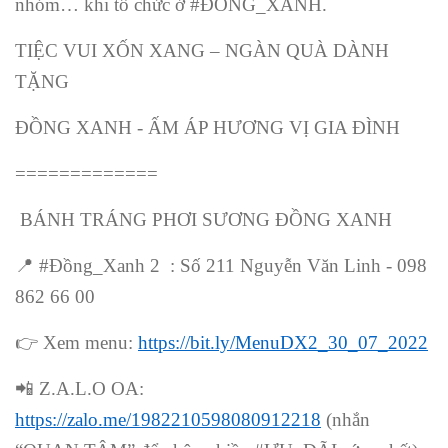
nhóm… khi tổ chức ở #ĐỒNG_XANH.
TIỆC VUI XỐN XANG – NGÀN QUÀ DÀNH
TẶNG
ĐỒNG XANH - ẤM ÁP HƯƠNG VỊ GIA ĐÌNH
=============
BÁNH TRÁNG PHƠI SƯƠNG ĐỒNG XANH
📍
#Đồng_Xanh 2 : Số 211 Nguyễn Văn Linh - 098
862 66 00
👉
Xem menu:
https://bit.ly/MenuDX2_30_07_2022
📲
Z.A.L.O OA:
https://zalo.me/1982210598080912218
(nhắn