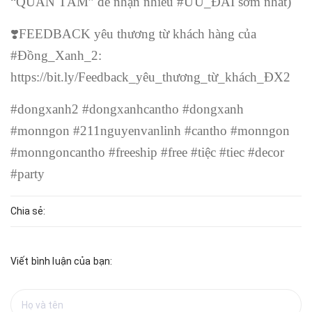
“QUAN TÂM” để nhận nhiều #ƯU_ĐÃI sớm nhất)
❣
️FEEDBACK yêu thương từ khách hàng của
#Đồng_Xanh_2:
https://bit.ly/Feedback_yêu_thương_từ_khách_ĐX2
#dongxanh2 #dongxanhcantho #dongxanh
#monngon #211nguyenvanlinh #cantho #monngon
#monngoncantho #freeship #free #tiệc #tiec #decor
#party
Chia sẻ:
Viết bình luận của bạn: