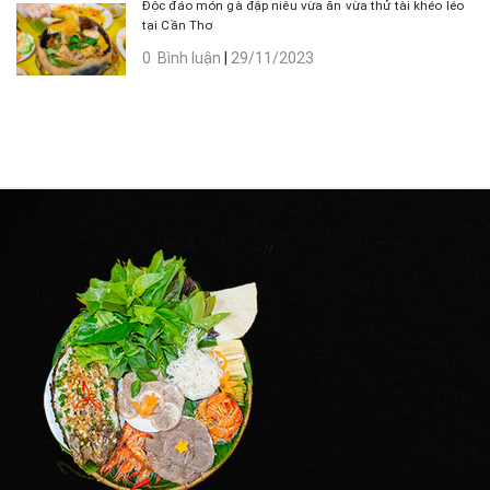
Độc đáo món gà đập niêu vừa ăn vừa thử tài khéo léo
tại Cần Thơ
0 Bình luận
|
29/11/2023