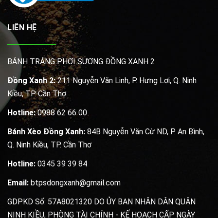
LIÊN HỆ
BÁNH TRÁNG PHƠI SƯƠNG ĐỒNG XANH 2
Đồng Xanh 2:
211 Nguyễn Văn Linh, P. Hưng Lợi, Q. Ninh
Kiều, TP. Cần Thơ
Hotline:
0988 62 66 00
Bánh Xèo Đồng Xanh:
84B Nguyễn Văn Cừ ND, P. An Bình,
Q. Ninh Kiều, TP. Cần Thơ
Hotline:
0345 39 39 84
Email:
btpsdongxanh@gmail.com
GDPKD Số: 57A8021320 DO ỦY BAN NHÂN DÂN QUẬN
NINH KIỀU, PHÒNG TÀI CHÍNH - KẾ HOẠCH CẤP NGÀY