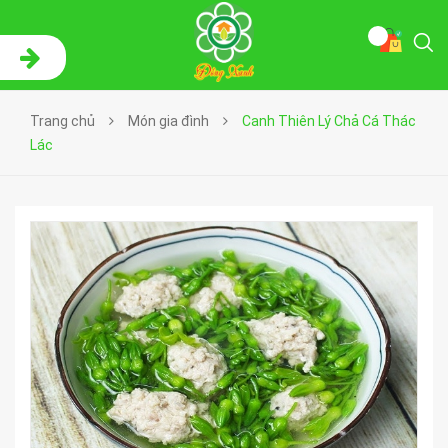
Trang chủ
Món gia đình
Canh Thiên Lý Chả Cá Thác
Lác