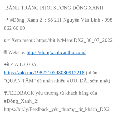
BÁNH TRÁNG PHƠI SƯƠNG ĐỒNG XANH
📍
#Đồng_Xanh 2 : Số 211 Nguyễn Văn Linh - 098
862 66 00
👉
Xem menu: https://bit.ly/MenuDX2_30_07_2022
🌐
Website:
https://dongxanhcantho.com/
📲
Z.A.L.O OA:
https://zalo.me/1982210598080912218
(nhắn
“QUAN TÂM” để nhận nhiều #ƯU_ĐÃI sớm nhất)
❣
️FEEDBACK yêu thương từ khách hàng của
#Đồng_Xanh_2:
https://bit.ly/Feedback_yêu_thương_từ_khách_ĐX2