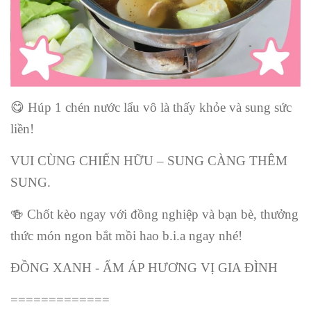
😋
Húp 1 chén nước lẩu vô là thấy khỏe và sung sức
liền!
VUI CÙNG CHIẾN HỮU – SUNG CÀNG THÊM
SUNG.
🍻
Chốt kèo ngay với đồng nghiệp và bạn bè, thưởng
thức món ngon bắt mồi hao b.i.a ngay nhé!
ĐỒNG XANH - ẤM ÁP HƯƠNG VỊ GIA ĐÌNH
=============