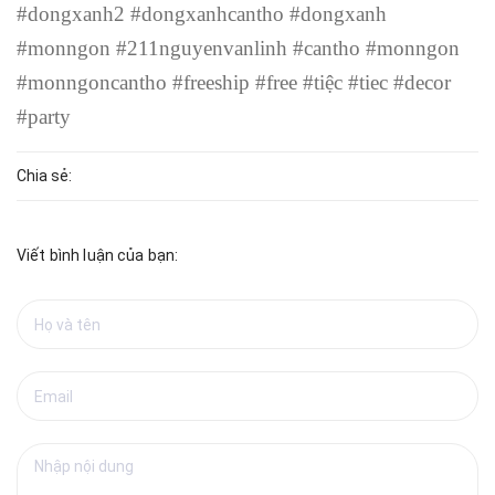
#dongxanh2 #dongxanhcantho #dongxanh
#monngon #211nguyenvanlinh #cantho #monngon
#monngoncantho #freeship #free #tiệc #tiec #decor
#party
Chia sẻ:
Viết bình luận của bạn: