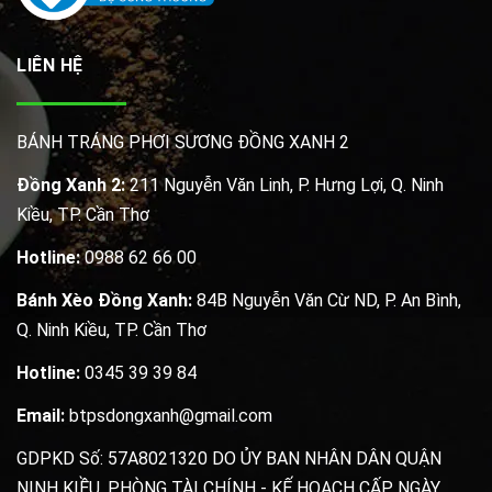
LIÊN HỆ
BÁNH TRÁNG PHƠI SƯƠNG ĐỒNG XANH 2
Đồng Xanh 2:
211 Nguyễn Văn Linh, P. Hưng Lợi, Q. Ninh
Kiều, TP. Cần Thơ
Hotline:
0988 62 66 00
Bánh Xèo Đồng Xanh:
84B Nguyễn Văn Cừ ND, P. An Bình,
Q. Ninh Kiều, TP. Cần Thơ
Hotline:
0345 39 39 84
Email:
btpsdongxanh@gmail.com
GDPKD Số: 57A8021320 DO ỦY BAN NHÂN DÂN QUẬN
NINH KIỀU, PHÒNG TÀI CHÍNH - KẾ HOẠCH CẤP NGÀY