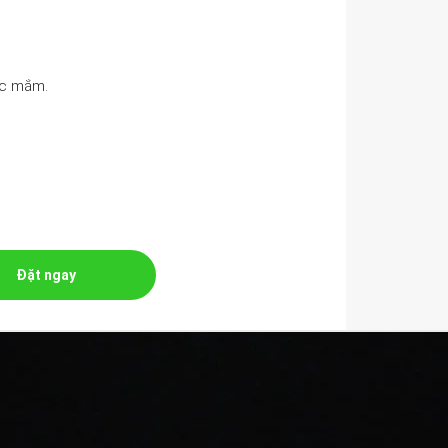
ớc mắm.
Đặt ngay