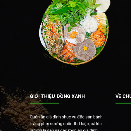
GIỚI THIỆU ĐỒNG XANH
VỀ CH
Quán ăn gia đình phục vụ đặc sản bánh
tráng phơi sương cuốn thịt luộc, cá lóc
nướng lá sen và các món ăn gia đình.