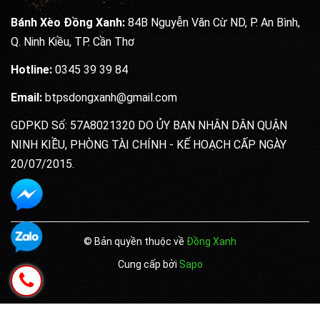
Bánh Xèo Đồng Xanh:
84B Nguyễn Văn Cừ ND, P. An Bình,
Q. Ninh Kiều, TP. Cần Thơ
Hotline:
0345 39 39 84
Email:
btpsdongxanh@gmail.com
GDPKD Số: 57A8021320 DO ỦY BAN NHÂN DÂN QUẬN
NINH KIỀU, PHÒNG TÀI CHÍNH - KẾ HOẠCH CẤP NGÀY
20/07/2015.
© Bản quyền thuộc về
Đồng Xanh
Cung cấp bởi
Sapo