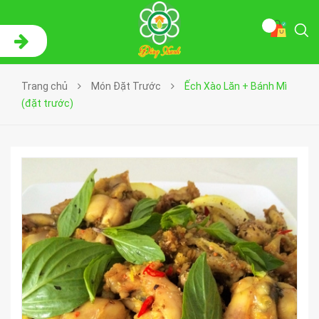
Trang chủ
Món Đặt Trước
Ếch Xào Lăn + Bánh Mì
(đặt trước)