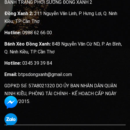
BÁNH TRÁNG PHƠI SƯƠNG ĐỒNG XANH 2
Đồng Xanh 2:
211 Nguyễn Văn Linh, P. Hưng Lợi, Q. Ninh
Kiều, TP. Cần Thơ
Hotline:
0988 62 66 00
Bánh Xèo Đồng Xanh:
84B Nguyễn Văn Cừ ND, P. An Bình,
Q. Ninh Kiều, TP. Cần Thơ
Hotline:
0345 39 39 84
Email:
btpsdongxanh@gmail.com
GDPKD Số: 57A8021320 DO ỦY BAN NHÂN DÂN QUẬN
NINH KIỀU, PHÒNG TÀI CHÍNH - KẾ HOẠCH CẤP NGÀY
20/07/2015.