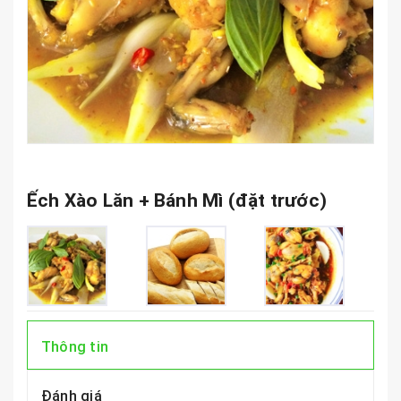
Ếch Xào Lăn + Bánh Mì (đặt trước)
Thông tin
Đánh giá