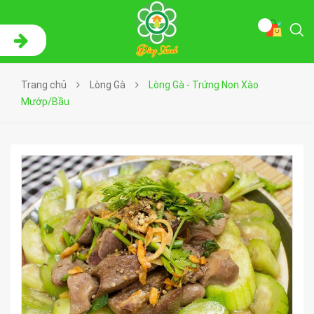
Trang chủ
Lòng Gà
Lòng Gà - Trứng Non Xào
Mướp/Bầu