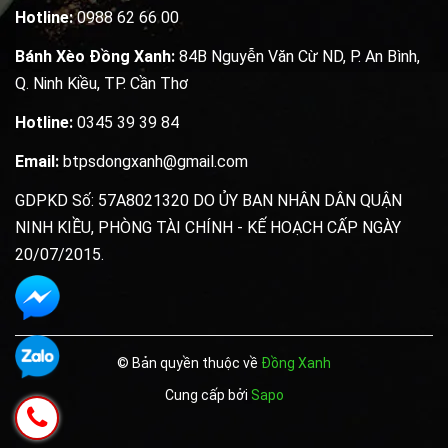
Hotline:
0988 62 66 00
Bánh Xèo Đồng Xanh:
84B Nguyễn Văn Cừ ND, P. An Bình,
Q. Ninh Kiều, TP. Cần Thơ
Hotline:
0345 39 39 84
Email:
btpsdongxanh@gmail.com
GDPKD Số: 57A8021320 DO ỦY BAN NHÂN DÂN QUẬN
NINH KIỀU, PHÒNG TÀI CHÍNH - KẾ HOẠCH CẤP NGÀY
20/07/2015.
© Bản quyền thuộc về
Đồng Xanh
Cung cấp bởi
Sapo