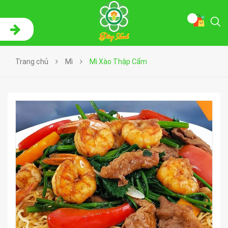
Trang chủ
Mì
Mì Xào Thập Cẩm