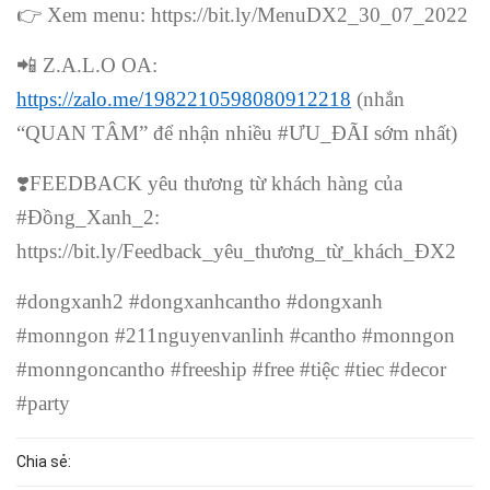
👉
Xem menu: https://bit.ly/MenuDX2_30_07_2022
📲
Z.A.L.O OA:
https://zalo.me/1982210598080912218
(nhắn
“QUAN TÂM” để nhận nhiều #ƯU_ĐÃI sớm nhất)
❣
️FEEDBACK yêu thương từ khách hàng của
#Đồng_Xanh_2:
https://bit.ly/Feedback_yêu_thương_từ_khách_ĐX2
#dongxanh2 #dongxanhcantho #dongxanh
#monngon #211nguyenvanlinh #cantho #monngon
#monngoncantho #freeship #free #tiệc #tiec #decor
#party
Chia sẻ: