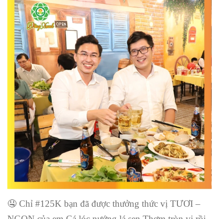
🤤 Chỉ #125K bạn đã được thưởng thức vị TƯƠI –
NGON của em Cá lóc nướng lá sen Thơm tròn vị rồi