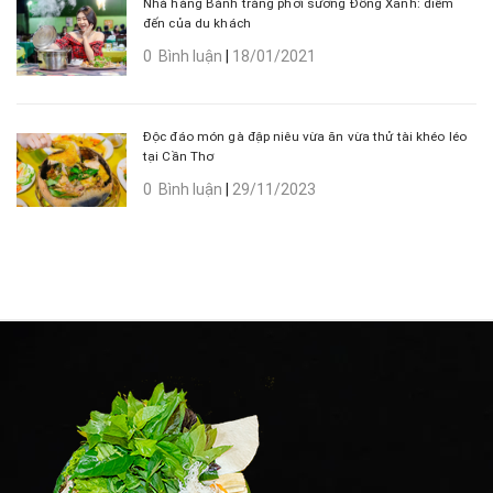
Nhà hàng Bánh tráng phơi sương Đồng Xanh: điểm
đến của du khách
0 Bình luận
|
18/01/2021
Độc đáo món gà đập niêu vừa ăn vừa thử tài khéo léo
tại Cần Thơ
0 Bình luận
|
29/11/2023