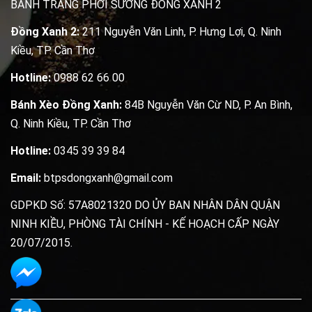
BÁNH TRÁNG PHƠI SƯƠNG ĐỒNG XANH 2
Đồng Xanh 2:
211 Nguyễn Văn Linh, P. Hưng Lợi, Q. Ninh
Kiều, TP. Cần Thơ
Hotline:
0988 62 66 00
Bánh Xèo Đồng Xanh:
84B Nguyễn Văn Cừ ND, P. An Bình,
Q. Ninh Kiều, TP. Cần Thơ
Hotline:
0345 39 39 84
Email:
btpsdongxanh@gmail.com
GDPKD Số: 57A8021320 DO ỦY BAN NHÂN DÂN QUẬN
NINH KIỀU, PHÒNG TÀI CHÍNH - KẾ HOẠCH CẤP NGÀY
20/07/2015.