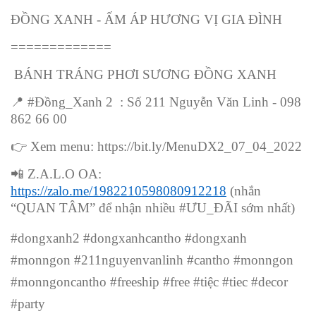
ĐỒNG XANH - ẤM ÁP HƯƠNG VỊ GIA ĐÌNH
=============
BÁNH TRÁNG PHƠI SƯƠNG ĐỒNG XANH
📍
#Đồng_Xanh 2 : Số 211 Nguyễn Văn Linh - 098
862 66 00
👉
Xem menu: https://bit.ly/MenuDX2_07_04_2022
📲
Z.A.L.O OA:
https://zalo.me/1982210598080912218
(nhắn
“QUAN TÂM” để nhận nhiều #ƯU_ĐÃI sớm nhất)
#dongxanh2 #dongxanhcantho #dongxanh
#monngon #211nguyenvanlinh #cantho #monngon
#monngoncantho #freeship #free
#tiệc #tiec #decor
#party