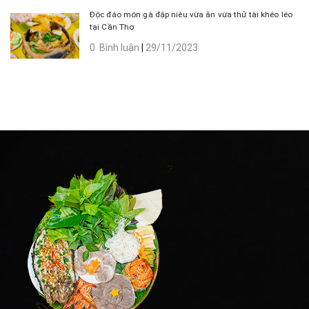
Độc đáo món gà đập niêu vừa ăn vừa thử tài khéo léo
tại Cần Thơ
0 Bình luận
|
29/11/2023