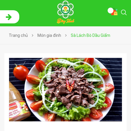
Trang chủ
Món gia đình
Sà Lách Bò Dầu Giấm