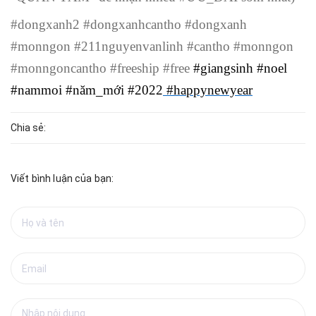
#dongxanh2 #dongxanhcantho #dongxanh
#monngon #211nguyenvanlinh #cantho #monngon
#monngoncantho #freeship #free
#giangsinh #noel
#nammoi #năm_mới #2022
#happynewyear
Chia sẻ:
Viết bình luận của bạn: