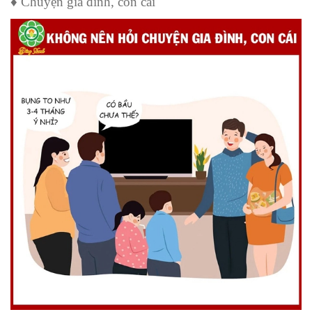
♦️ Chuyện gia đình, con cái