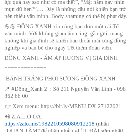
lực quá hay sao như cò ma thế?”, “Mặt năm nay nhìn
mụn dữ hen?”,… Đây là những câu nói khiến bạn trở
nên thiếu văn minh. Body shaming có thể bị phạt đấy.
💪💪
ĐỒNG XANH xin cùng bạn đón một cái Tết
văn minh. Với không giam ấm cúng, gần gũi, mang
không khí gia đình sẽ khiến bạn thoải mái cùng đồng
nghiệp và bạn bè cho ngày Tết thêm đoàn viên.
ĐỒNG XANH - ẤM ÁP HƯƠNG VỊ GIA ĐÌNH
=============
BÁNH TRÁNG PHƠI SƯƠNG ĐỒNG XANH
📍
#Đồng_Xanh 2 : Số 211 Nguyễn Văn Linh - 098
862 66 00
👉
Xem menu: https://bit.ly/MENU-DX-27122021
📲
Z.A.L.O OA:
https://zalo.me/1982210598080912218
(nhắn
“QUAN TÂM” để nhận nhiều #ƯU_ĐÃI sớm nhất)