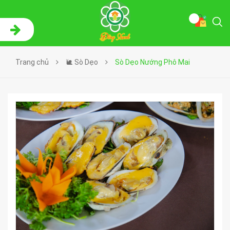
Trang chủ
🐌 Sò Dẹo
Sò Dẹo Nướng Phô Mai