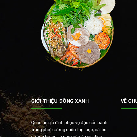
GIỚI THIỆU ĐỒNG XANH
VỀ CH
Quán ăn gia đình phục vụ đặc sản bánh
tráng phơi sương cuốn thịt luộc, cá lóc
nướng lá sen và các món ăn gia đình.