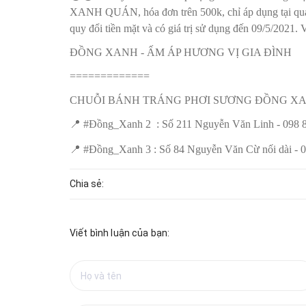
XANH QUÁN, hóa đơn trên 500k, chỉ áp dụng tại quán
quy đổi tiền mặt và có giá trị sử dụng đến 09/5/2021.
ĐỒNG XANH - ẤM ÁP HƯƠNG VỊ GIA ĐÌNH
=============
CHUỖI BÁNH TRÁNG PHƠI SƯƠNG ĐỒNG X
📍
#Đồng_Xanh 2 : Số 211 Nguyễn Văn Linh - 098 8
📍
#Đồng_Xanh 3 : Số 84 Nguyễn Văn Cừ nối dài - 0
Chia sẻ:
Viết bình luận của bạn: