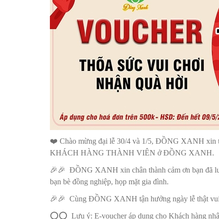
❤
️ Chào mừng đại lễ 30/4 và 1/5, ĐỒNG XANH xin th
KHÁCH HÀNG THÀNH VIÊN ở ĐỒNG XANH.
🎉
🎉
ĐỒNG XANH xin chân thành cảm ơn bạn đã luô
bạn bè đồng nghiệp, họp mặt gia đình.
🎉
🎉
Cùng ĐỒNG XANH tận hưởng ngày lễ thật vui, tr
⭕⭕
Lưu ý: E-voucher áp dụng cho Khách hàng nh