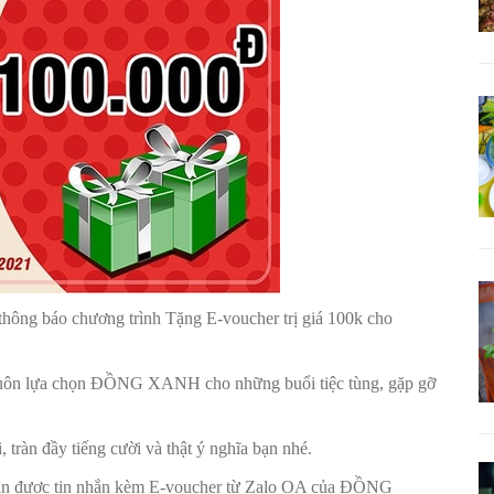
ông báo chương trình Tặng E-voucher trị giá 100k cho
n lựa chọn ĐỒNG XANH cho những buổi tiệc tùng, gặp gỡ
àn đầy tiếng cười và thật ý nghĩa bạn nhé.
ận được tin nhắn kèm E-voucher từ Zalo OA của ĐỒNG