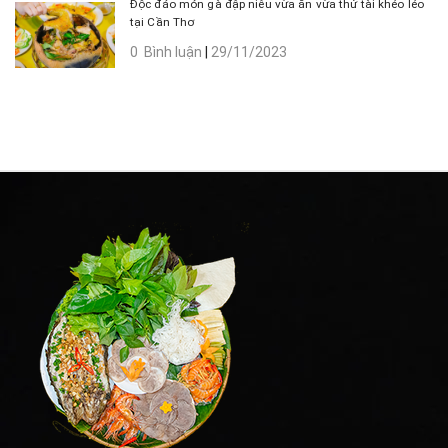
Độc đáo món gà đập niêu vừa ăn vừa thử tài khéo léo
tại Cần Thơ
0 Bình luận
|
29/11/2023