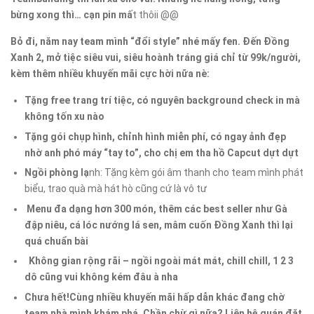
bừng xong thì… cạn pin mấ
t thôii @@
Bỏ đi, năm nay team mình “đổi style” nhé mấy fen. Đến Đồng
Xanh 2, mở tiệc siêu vui, siêu hoành tráng giá chỉ từ 99k/người,
kèm thêm nhiều khuyến mãi cực hời nữa nè:
Tặng free trang trí tiệc, có nguyên background check in mà
không tốn xu nào
Tặng gói chụp hình, chỉnh hình miễn phí, có ngay ảnh đẹp
nhờ anh phó máy “tay to”, cho chị em tha hồ Capcut dựt dựt
Ngồi phòng lạ
nh: Tặng kèm gói âm thanh cho team mình phát
biểu, trao quà mà hát hò cũng cứ là vô tư
Menu đa dạng hơn 300 món, thêm các best seller như Gà
đập niêu, cá lóc nướng lá sen, mâm cuốn Đồng Xanh thì lại
quá chuẩn bài
Không gian rộng rãi – ngồi ngoài mát mát, chill chill, 1 2 3
dô cũng vui không kém đâu à nha
Chưa hết!Cùng nhiều khuyến mãi hấp dẫn khác đang chờ
team nhà mình khám phá. Chần chừ gì nữa? Liên hệ quán đặt