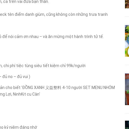
n, cả trên vai đứa bạn thân.
 check tên điểm danh giùm, cũng không còn những trưa tranh
ỏ để nói cảm ơn nhau – và ăn mừng một hành trình tử tế.
, chi phí tiệc tùng siêu tiết kiệm chỉ 99k/người
đủ no – đủ vui )
cho kỷ niệm đáng nhớ