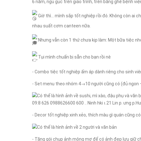
6 năm, ngủ gục trên giáo trình, trên băng ghế bệnh việ
Giờ thì... mình sắp tốt nghiệp rồi đó. Không còn ai
nhau suất cơm canteen nữa.
Nhưng vẫn còn 1 thứ chưa kịp làm: Một bữa tiệc nh
Tụi mình chuẩn bị sẵn cho bạn rồi nè
- Combo tiệc tốt nghiệp ấm áp dành riêng cho sinh viên
- Set menu theo nhóm 4→10 người cũng có (đủ ngon – 
- Decor tốt nghiệp xinh xẻo, thích màu gì quán cũng có
- Tặng gói chụp ảnh mộng mơ để có ảnh đẹp lưu giữ 