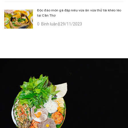
Độc đáo món gà đập niêu vừa ăn vừa thử tài khéo léo
tại Cần Thơ
0 Bình luận
|
29/11/2023