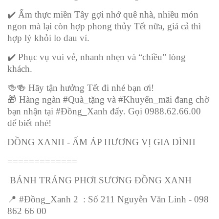
✔
️ Ẩm thực miền Tây gợi nhớ quê nhà, nhiều món
ngon mà lại còn hợp phong thủy Tết nữa, giá cả thì
hợp lý khỏi lo đau ví.
✔
️ Phục vụ vui vẻ, nhanh nhẹn và “chiều” lòng
khách.
🍻🍻
Hãy tận hưởng Tết đi nhé bạn ơi!
🎁
Hàng ngàn #Quà_tặng và #Khuyến_mãi đang chờ
bạn nhận tại #Đồng_Xanh đấy. Gọi 0988.62.66.00
để biết nhé!
ĐỒNG XANH - ẤM ÁP HƯƠNG VỊ GIA ĐÌNH
=============
BÁNH TRÁNG PHƠI SƯƠNG ĐỒNG XANH
📍
#Đồng_Xanh 2 : Số 211 Nguyễn Văn Linh - 098
862 66 00