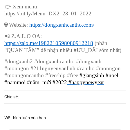
👉
Xem menu:
https://bit.ly/Menu_DX2_28_01_2022
🌐
Website:
https://dongxanhcantho.com/
📲
Z.A.L.O OA:
https://zalo.me/1982210598080912218
(nhắn
“QUAN TÂM” để nhận nhiều #ƯU_ĐÃI sớm nhất)
#dongxanh2 #dongxanhcantho #dongxanh
#monngon #211nguyenvanlinh #cantho #monngon
#monngoncantho #freeship #free
#giangsinh #noel
#nammoi #năm_mới #2022
#happynewyear
Chia sẻ:
Viết bình luận của bạn: