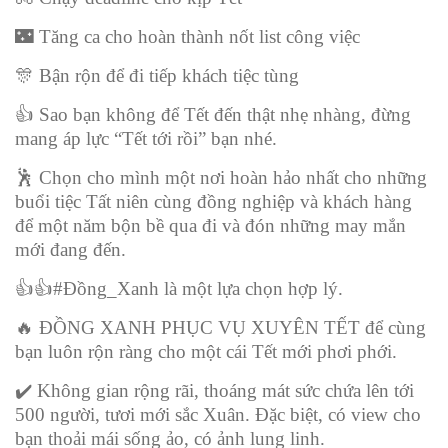
🌃
Tăng ca cho hoàn thành nốt list công việc
🎊
Bận rộn để đi tiếp khách tiệc tùng
👍
Sao bạn không để Tết đến thật nhẹ nhàng, đừng
mang áp lực “Tết tới rồi” bạn nhé.
🕺
Chọn cho mình một nơi hoàn hảo nhất cho những
buổi tiệc Tất niên cùng đồng nghiệp và khách hàng
để một năm bộn bề qua đi và đón những may mắn
mới đang đến.
👍👍
#Đồng_Xanh là một lựa chọn hợp lý.
🔥
ĐỒNG XANH PHỤC VỤ XUYÊN TẾT để cùng
bạn luôn rộn ràng cho một cái Tết mới phơi phới.
✔
️ Không gian rộng rãi, thoáng mát sức chứa lên tới
500 người, tươi mới sắc Xuân. Đặc biệt, có view cho
bạn thoải mái sống ảo, có ảnh lung linh.